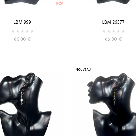
LBM 999
LBM 26577
60,00 €
65,00 €
NOUVEAU