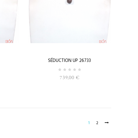
SÉDUCTION UP 26733
739,00 €
1
2