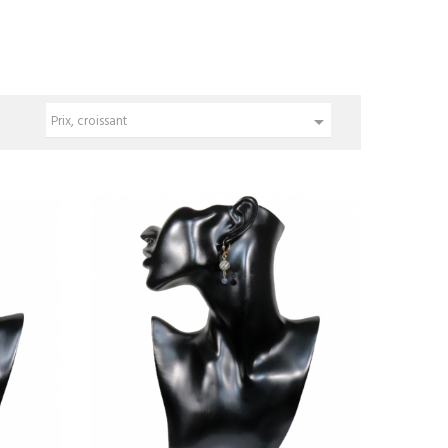

Prix, croissant