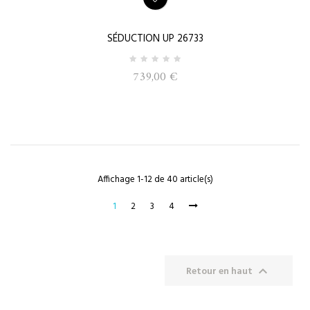
SÉDUCTION UP 26733
739,00 €
Affichage 1-12 de 40 article(s)
1
2
3
4

Retour en haut