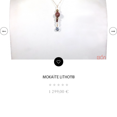
‹
›
MOKAÏTE LITHO118
1 299,00 €