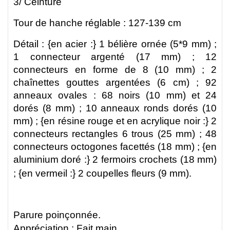
3/
Ceinture
Tour de hanche réglable : 127-139 cm
Détail : {en acier :}
1 bélière ornée (5*9 mm) ;
1
connecteur argenté
(17 mm) ;
12
connecteurs en forme de 8 (10 mm) ; 2
chaînettes gouttes argentées (6 cm) ; 92
anneaux ovales : 68 noirs (10 mm) et 24
dorés (8 mm) ; 10 anneaux ronds dorés (10
mm) ;
{en résine rouge et en acrylique noir :} 2
connecteurs rectangles 6 trous (25 mm) ; 48
connecteurs octogones facettés (18 mm) ; {en
aluminium doré :} 2 fermoirs crochets (18 mm)
.
; {en vermeil :} 2 coupelles fleurs (9 mm)
Parure poinçonnée.
Appréciation : Fait main.